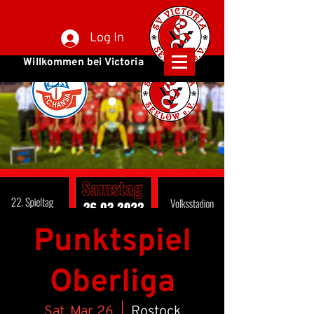
Log In
Willkommen bei Victoria
Punktspiel
Oberliga
Sat, Mar 26
  |  
Rostock