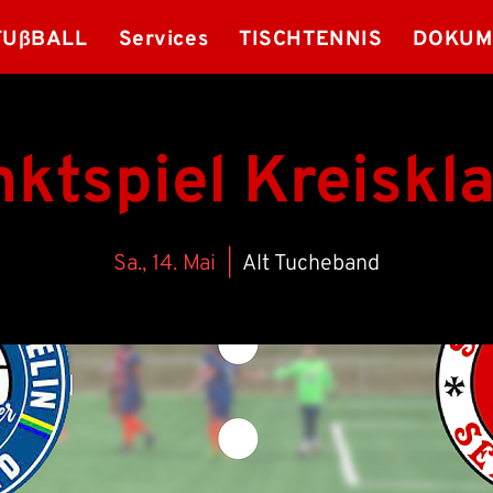
FUßBALL
Services
TISCHTENNIS
DOKUM
ktspiel Kreiskl
Sa., 14. Mai
  |  
Alt Tucheband