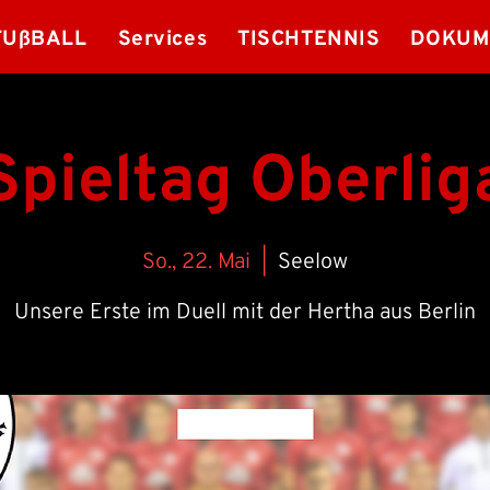
FUßBALL
Services
TISCHTENNIS
DOKUM
Spieltag Oberlig
So., 22. Mai
  |  
Seelow
Unsere Erste im Duell mit der Hertha aus Berlin