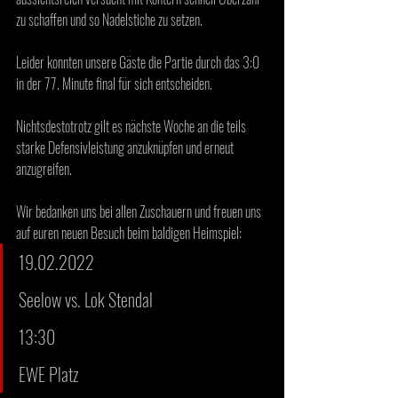
zu schaffen und so Nadelstiche zu setzen. 
Leider konnten unsere Gäste die Partie durch das 3:0 
in der 77. Minute final für sich entscheiden. 
Nichtsdestotrotz gilt es nächste Woche an die teils 
starke Defensivleistung anzuknüpfen und erneut 
anzugreifen. 
Wir bedanken uns bei allen Zuschauern und freuen uns 
auf euren neuen Besuch beim baldigen Heimspiel:
19.02.2022 
Seelow vs. Lok Stendal 
13:30 
EWE Platz 