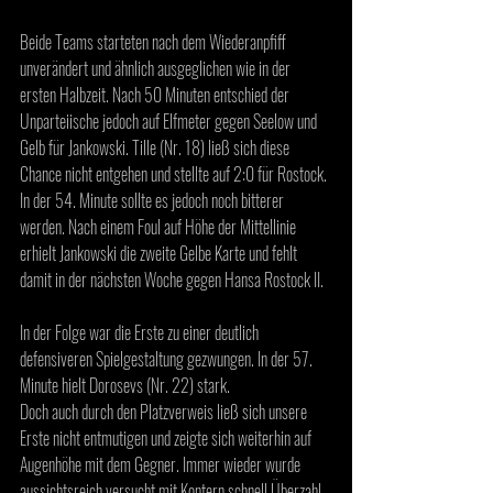
Beide Teams starteten nach dem Wiederanpfiff 
unverändert und ähnlich ausgeglichen wie in der 
ersten Halbzeit. Nach 50 Minuten entschied der 
Unparteiische jedoch auf Elfmeter gegen Seelow und 
Gelb für Jankowski. Tille (Nr. 18) ließ sich diese 
Chance nicht entgehen und stellte auf 2:0 für Rostock. 
In der 54. Minute sollte es jedoch noch bitterer 
werden. Nach einem Foul auf Höhe der Mittellinie 
erhielt Jankowski die zweite Gelbe Karte und fehlt 
damit in der nächsten Woche gegen Hansa Rostock II. 
In der Folge war die Erste zu einer deutlich 
defensiveren Spielgestaltung gezwungen. In der 57. 
Minute hielt Dorosevs (Nr. 22) stark. 
Doch auch durch den Platzverweis ließ sich unsere 
Erste nicht entmutigen und zeigte sich weiterhin auf 
Augenhöhe mit dem Gegner. Immer wieder wurde 
aussichtsreich versucht mit Kontern schnell Überzahl 