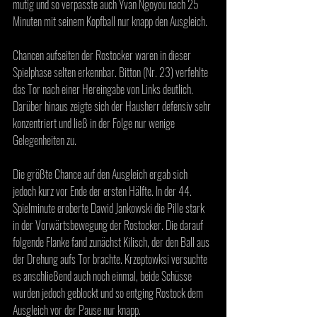
mutig und so verpasste auch Yvan Ngoyou nach 25 
Minuten mit seinem Kopfball nur knapp den Ausgleich. 
Chancen aufseiten der Rostocker waren in dieser 
Spielphase selten erkennbar. Bitton (Nr. 23) verfehlte 
das Tor nach einer Hereingabe von Links deutlich. 
Darüber hinaus zeigte sich der Hausherr defensiv sehr 
konzentriert und ließ in der Folge nur wenige 
Gelegenheiten zu. 
Die größte Chance auf den Ausgleich ergab sich 
jedoch kurz vor Ende der ersten Hälfte. In der 44. 
Spielminute eroberte Dawid Jankowski die Pille stark 
in der Vorwärtsbewegung der Rostocker. Die darauf 
folgende Flanke fand zunächst Kilisch, der den Ball aus 
der Drehung aufs Tor brachte. Krzeptowksi versuchte 
es anschließend auch noch einmal, beide Schüsse 
wurden jedoch geblockt und so entging Rostock dem 
Ausgleich vor der Pause nur knapp. 